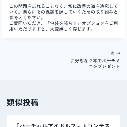
この問題を忘れることなく、常に改善の道を追究して
いく。自らにその課題を課していくための取り組みと
お考えください。
ご賛同いただき、「包装を減らす」オプションをご利
用いただけますと、大変嬉しく存じます。
投
次
お好きな２本でポーチミ
稿
ニをプレゼント
ナ
ビ
類似投稿
ゲ
ー
シ
『バーチャルアイドルフォトコンテス