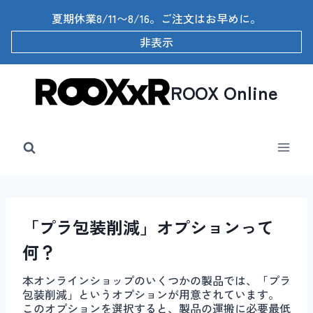
内
夏期休業8/11〜8/16。ご注文はお早めに。
容
を
非表示
ス
キ
ッ
ROOX Online
プ
「プラ包装削減」オプションって
何？
本オンラインショップのいくつかの製品では、「プラ
包装削減」というオプションが用意されています。
このオプションを選択すると、製品の運搬に必要最低