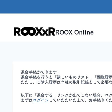
内
容
を
ス
キ
ッ
ROOX Online
プ
退会手続ができます。
退会手続を行うと「欲しいものリスト」「閲覧履
ただし、ご購入履歴は当社の取引記録として必要
以下に「退会する」リンクが出てこない場合、ロ
まずは
ログイン
していただいた上で、お手続きく