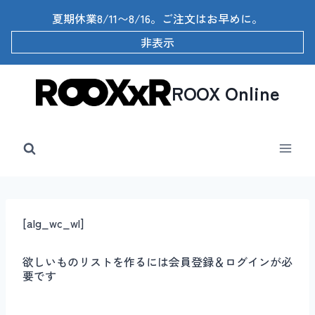
内
夏期休業8/11〜8/16。ご注文はお早めに。
容
を
非表示
ス
キ
ッ
ROOX Online
プ
[alg_wc_wl]
欲しいものリストを作るには会員登録＆ログインが必
要です