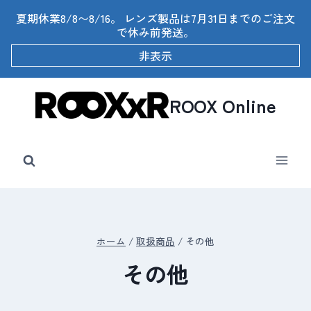
内
夏期休業8/8〜8/16。 レンズ製品は7月31日までのご注文
容
で休み前発送。
を
ス
非表示
キ
ッ
プ
ROOX Online
ホーム
/
取扱商品
/
その他
その他