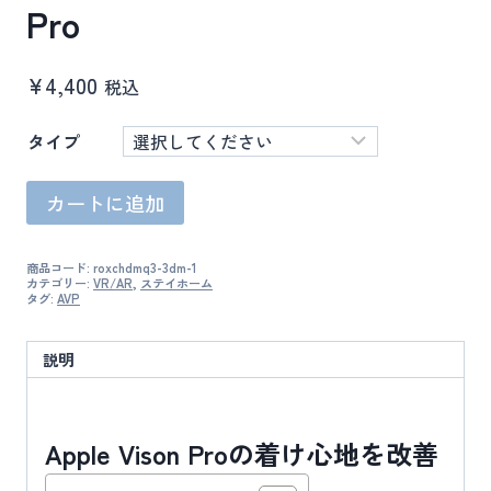
Pro
¥
4,400
税込
タイプ
Comfy
カートに追加
Top
for
Apple
商品コード:
roxchdmq3-3dm-1
Vision
カテゴリー:
VR/AR
,
ステイホーム
Pro
タグ:
AVP
個
説明
Apple Vison Proの着け心地を改善