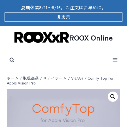
内
夏期休業8/11〜8/16。ご注文はお早めに。
容
を
非表示
ス
キ
ッ
ROOX Online
プ
ホーム
/
取扱商品
/
ステイホーム
/
VR/AR
/
Comfy Top for
Apple Vision Pro