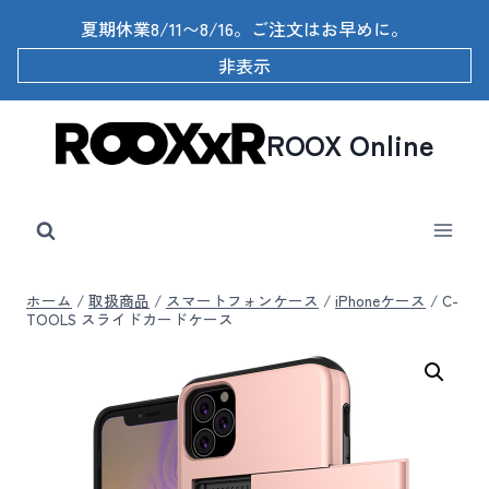
内
夏期休業8/11〜8/16。ご注文はお早めに。
容
を
非表示
ス
キ
ッ
ROOX Online
プ
ホーム
/
取扱商品
/
スマートフォンケース
/
iPhoneケース
/
C-
TOOLS スライドカードケース