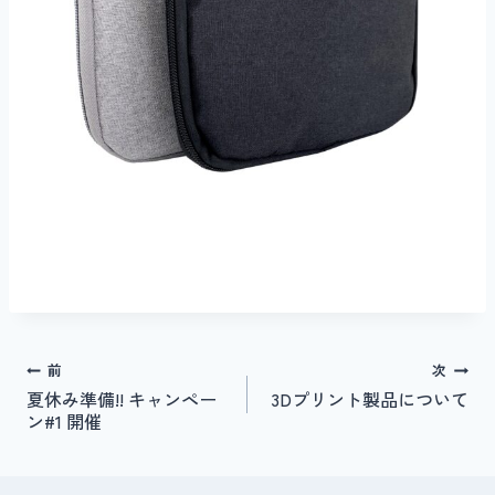
投
前
次
夏休み準備!! キャンペー
3Dプリント製品について
稿
ン#1 開催
ナ