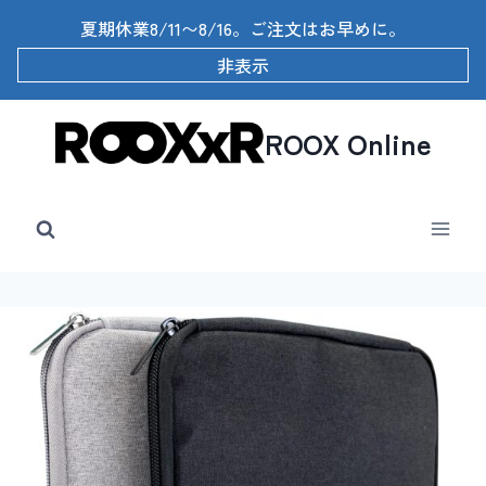
内
夏期休業8/11〜8/16。ご注文はお早めに。
容
を
非表示
ス
キ
ッ
ROOX Online
プ