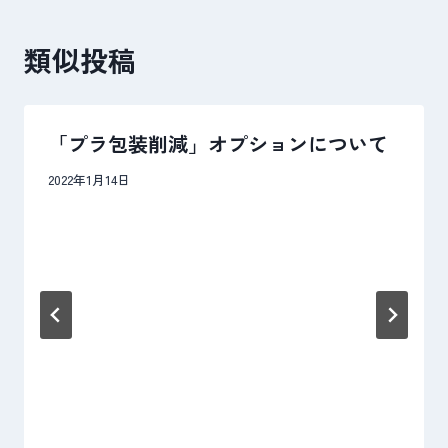
ビ
類似投稿
ゲ
ー
シ
「プラ包装削減」オプションについて
ョ
2022年1月14日
ン