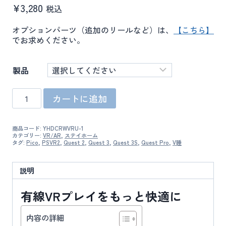
¥
3,280
税込
オプションパーツ（追加のリールなど）は、
【こちら】
でお求めください。
製品
ケ
カートに追加
ー
ブ
ル・
商品コード:
YHDCRWVRU-1
ラ
カテゴリー:
VR/AR
,
ステイホーム
ン
タグ:
Pico
,
PSVR2
,
Quest 2
,
Quest 3
,
Quest 3S
,
Quest Pro
,
V睡
ニ
ン
説明
グ
ワ
有線VRプレイをもっと快適に
イ
ヤ
VR
内容の詳細
Lite