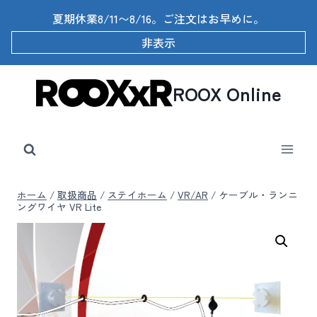
内
夏期休業8/11〜8/16。ご注文はお早めに。
容
を
非表示
ス
キ
ッ
ROOX Online
プ
ホーム
/
取扱商品
/
ステイホーム
/
VR/AR
/
ケーブル・ランニ
ングワイヤ VR Lite