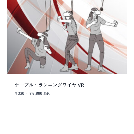
ケーブル・ランニングワイヤ VR
価
¥
330
–
¥
6,880
税込
格
帯:
¥330
–
¥6,880