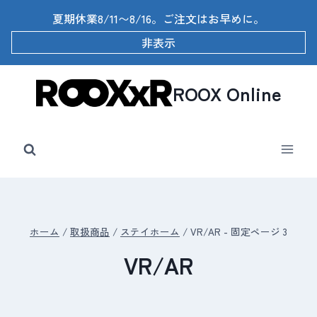
内
夏期休業8/11〜8/16。ご注文はお早めに。
容
を
非表示
ス
キ
ッ
ROOX Online
プ
ホーム
/
取扱商品
/
ステイホーム
/
VR/AR
- 固定ページ 3
VR/AR