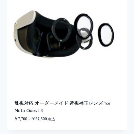
乱視対応 オーダーメイド 近視補正レンズ for
Meta Quest 3
価
¥
7,700
–
¥
27,500
税込
格
帯:
¥7,700