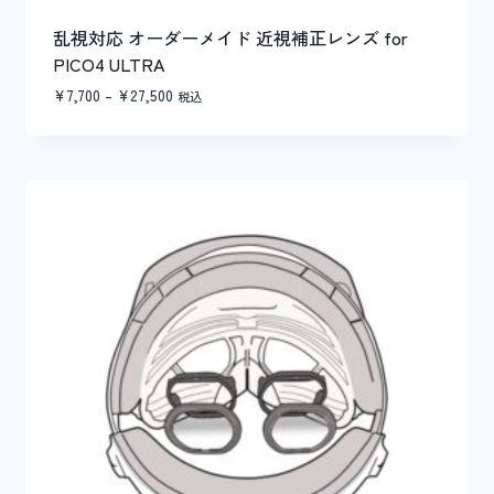
乱視対応 オーダーメイド 近視補正レンズ for
PICO4 ULTRA
価
¥
7,700
–
¥
27,500
税込
格
帯:
¥7,700
–
¥27,500