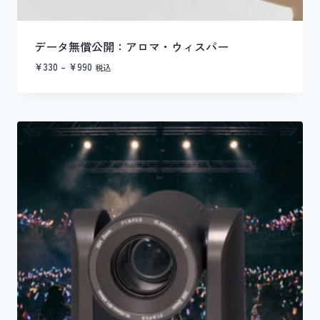
データ無償公開：アロマ・ウィスパー
価
¥
330
–
¥
990
税込
格
帯:
¥330
–
¥990