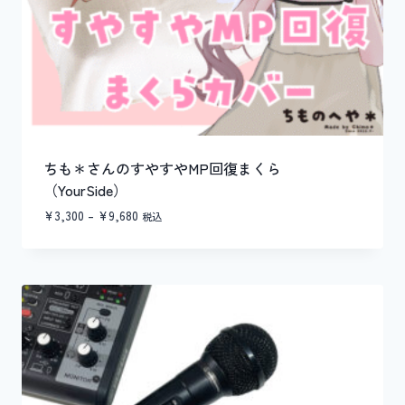
ちも＊さんのすやすやMP回復まくら
（YourSide）
価
¥
3,300
–
¥
9,680
税込
格
帯:
¥3,300
–
¥9,680