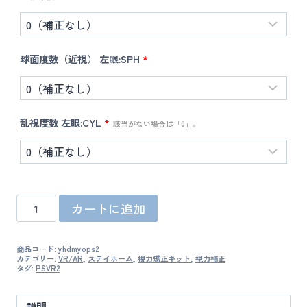
球面度数（近視） 左眼:SPH
*
乱視度数 左眼:CYL
*
該当がない場合は「0」。
乱
カートに追加
視
対
応
商品コード:
yhdmyops2
オ
カテゴリー:
VR/AR
,
ステイホーム
,
視力矯正キット
,
視力補正
ー
タグ:
PSVR2
ダ
ー
説明