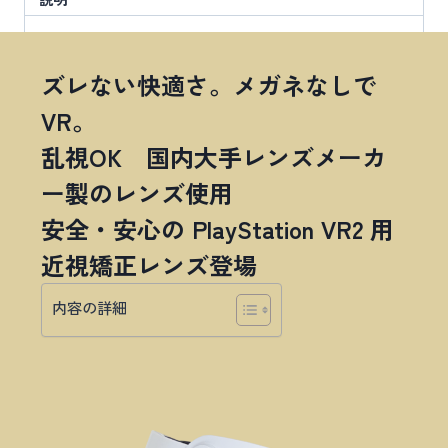
メ
イ
ド
近
ズレない快適さ。メガネなしで
視
補
VR。
正
レ
乱視OK 国内大手レンズメーカ
ン
ズ
ー製のレンズ使用
for
安全・安心の PlayStation VR2 用
PSVR2
個
近視矯正レンズ登場
内容の詳細