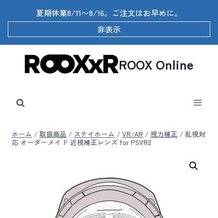
内
夏期休業8/11〜8/16。ご注文はお早めに。
容
を
非表示
ス
キ
ッ
ROOX Online
プ
ホーム
/
取扱商品
/
ステイホーム
/
VR/AR
/
視力補正
/
乱視対
応 オーダーメイド 近視補正レンズ for PSVR2