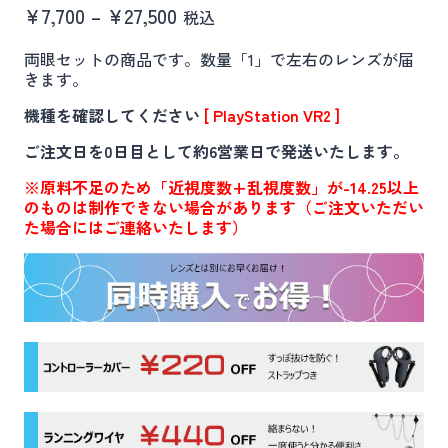
価
¥
7,700
–
¥
27,500
税込
格
両眼セットの商品です。数量「1」で左右のレンズが届
帯:
きます。
¥7,700
機種を確認してください
[ PlayStation VR2 ]
–
¥27,500
ご注文日を0日目として約6営業日で発送いたします。
※原料不足のため「近視度数+乱視度数」が-14.25以上
のものは制作できない場合があります（ご注文いただい
た場合にはご連絡いたします）