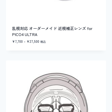
乱視対応 オーダーメイド 近視補正レンズ for
PICO4 ULTRA
価
¥
7,700
–
¥
27,500
税込
格
帯:
¥7,700
–
¥27,500