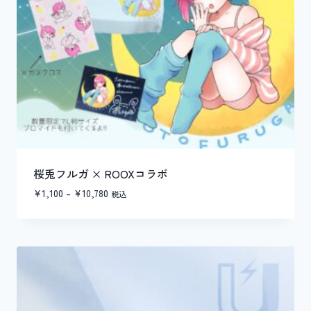
桜兎フルガ × ROOXコラボ
価
¥
1,100
–
¥
10,780
税込
格
帯:
¥1,100
–
¥10,780