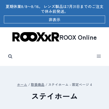
内
夏期休業8/8〜8/16。 レンズ製品は7月31日までのご注文
容
で休み前発送。
を
ス
非表示
キ
ッ
プ
ROOX Online
ホーム
/
取扱商品
/
ステイホーム
- 固定ページ 4
ステイホーム